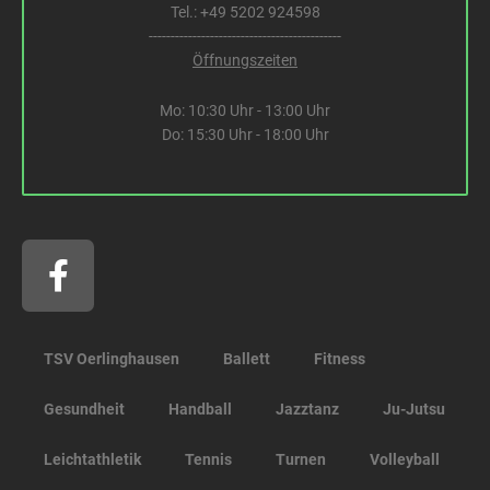
Tel.:
+49 5202 924598
--------------------------------------------
Öffnungszeiten
Mo: 10:30 Uhr - 13:00 Uhr
Do: 15:30 Uhr - 18:00 Uhr
F
a
c
e
b
TSV Oerlinghausen
Ballett
Fitness
o
Gesundheit
Handball
Jazztanz
Ju-Jutsu
o
k
Leichtathletik
Tennis
Turnen
Volleyball