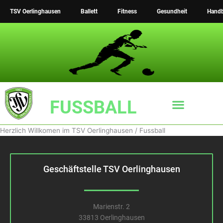
Zum
TSV Oerlinghausen
Ballett
Fitness
Gesundheit
Handb
Inhalt
springen
FUSSBALL
Herzlich Willkomen im TSV Oerlinghausen / Fussball
Geschäftstelle TSV Oerlinghausen
Marienstr. 2
33813 Oerlinghausen