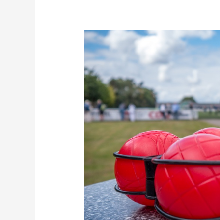
31.
Kalkofen-
Boccia
Open
am
30.08.2026