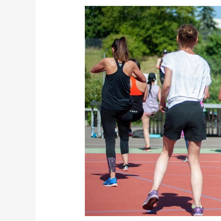
Umsonst
&
Draußen