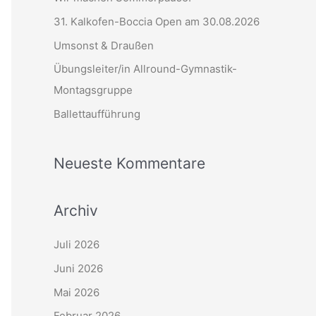
n
31. Kalkofen-Boccia Open am 30.08.2026
n
Umsonst & Draußen
a
Übungsleiter/in Allround-Gymnastik-
c
Montagsgruppe
h
Ballettaufführung
:
Neueste Kommentare
Archiv
Juli 2026
Juni 2026
Mai 2026
Februar 2026