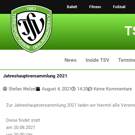
Zum
Ballett
Fitness
Fußball
Inhalt
springen
T
News
Inside TSV
Termin
Jahreshauptversammlung 2021
Stefan Welzel
August 4, 2021
14:20
Keine Kommentare
Zur Jahreshauptversammlung 2021 laden wir hiermit alle Vereinsm
Diese findet statt
am 20.08.2021
um 20.00 Uhr