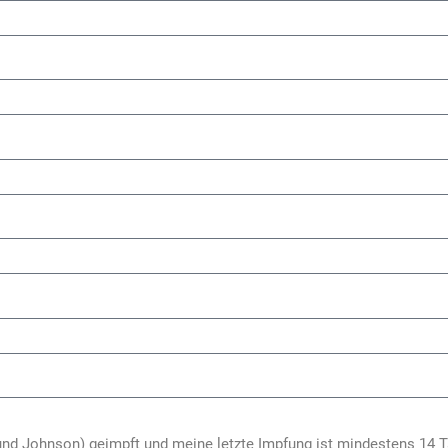
und Johnson) geimpft und meine letzte Impfung ist mindestens 14 T