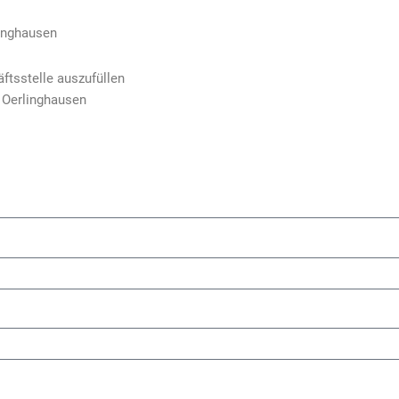
linghausen
äftsstelle auszufüllen
3 Oerlinghausen