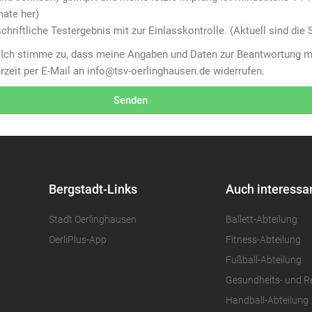
nate her)
hriftliche Testergebnis mit zur Einlasskontrolle. (Aktuell sind die S
Ich stimme zu, dass meine Angaben und Daten zur Beantwortung me
rzeit per E-Mail an
info@tsv-oerlinghausen.de
widerrufen.
Senden
Bergstadt-Links
Auch interessa
Stadt Oerlinghausen
Ballett-Abteilung
OerliPlus-App
Fitness-Abteilung
Fußball-Abteilung
Gesundheits- und R
Handball-Abteilung