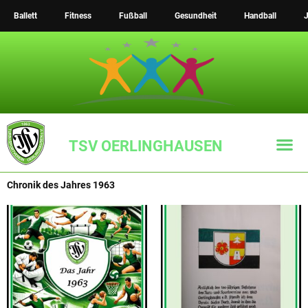
Zum
Ballett
Fitness
Fußball
Gesundheit
Handball
J
Inhalt
springen
TSV OERLINGHAUSEN
Chronik des Jahres 1963